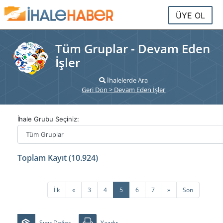
ÜYE OL
Tüm Gruplar - Devam Eden
İşler
İhalelerde Ara
Geri Dön > Devam Eden İşler
İhale Grubu Seçiniz:
Toplam Kayıt (10.924)
Önceki
Sonraki
İlk
«
3
4
5
6
7
»
Son
Sınır Değer
Yazdır