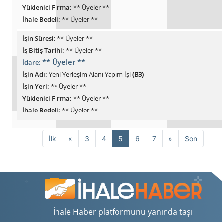
Yüklenici Firma:
** Üyeler **
İhale Bedeli:
** Üyeler **
İşin Süresi:
** Üyeler **
İş Bitiş Tarihi:
** Üyeler **
** Üyeler **
İdare:
İşin Adı:
Yeni Yerleşim Alanı Yapım İşi
(B3)
İşin Yeri:
** Üyeler **
Yüklenici Firma:
** Üyeler **
İhale Bedeli:
** Üyeler **
Önceki
Sonraki
İlk
«
3
4
5
6
7
»
Son
İhale Haber platformunu yanında taşı