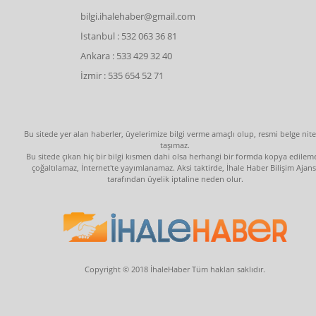
bilgi.ihalehaber@gmail.com
İstanbul : 532 063 36 81
Ankara : 533 429 32 40
İzmir : 535 654 52 71
Bu sitede yer alan haberler, üyelerimize bilgi verme amaçlı olup, resmi belge nite
taşımaz.
Bu sitede çıkan hiç bir bilgi kısmen dahi olsa herhangi bir formda kopya edilem
çoğaltılamaz, İnternet'te yayımlanamaz. Aksi taktirde, İhale Haber Bilişim Ajans
tarafından üyelik iptaline neden olur.
Copyright © 2018 İhaleHaber Tüm hakları saklıdır.