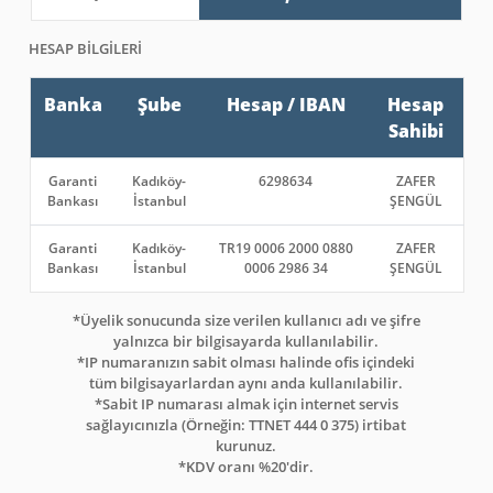
HESAP BİLGİLERİ
Banka
Şube
Hesap / IBAN
Hesap
Sahibi
Garanti
Kadıköy-
6298634
ZAFER
Bankası
İstanbul
ŞENGÜL
Garanti
Kadıköy-
TR19 0006 2000 0880
ZAFER
Bankası
İstanbul
0006 2986 34
ŞENGÜL
*Üyelik sonucunda size verilen kullanıcı adı ve şifre
yalnızca bir bilgisayarda kullanılabilir.
*IP numaranızın sabit olması halinde ofis içindeki
tüm bilgisayarlardan aynı anda kullanılabilir.
*Sabit IP numarası almak için internet servis
sağlayıcınızla (Örneğin: TTNET 444 0 375) irtibat
kurunuz.
*KDV oranı %20'dir.