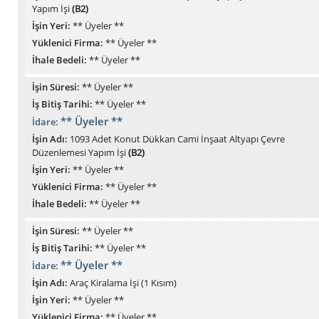
Yapım İşi
(B2)
İşin Yeri:
** Üyeler **
Yüklenici Firma:
** Üyeler **
İhale Bedeli:
** Üyeler **
İşin Süresi:
** Üyeler **
İş Bitiş Tarihi:
** Üyeler **
** Üyeler **
İdare:
İşin Adı:
1093 Adet Konut Dükkan Cami İnşaat Altyapı Çevre
Düzenlemesi Yapım İşi
(B2)
İşin Yeri:
** Üyeler **
Yüklenici Firma:
** Üyeler **
İhale Bedeli:
** Üyeler **
İşin Süresi:
** Üyeler **
İş Bitiş Tarihi:
** Üyeler **
** Üyeler **
İdare:
İşin Adı:
Araç Kiralama İşi (1 Kısım)
İşin Yeri:
** Üyeler **
Yüklenici Firma:
** Üyeler **