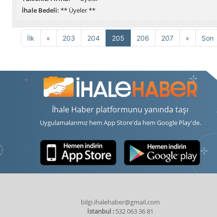
İhale Bedeli:
** Üyeler **
Önceki
Sonraki
İlk
«
203
204
205
206
207
»
Son
İhale Haber platformunu yanında taşı
Uygulamalarımız hem App Store'da hem Google Play'de.
bilgi.ihalehaber@gmail.com
İstanbul :
532 063 36 81