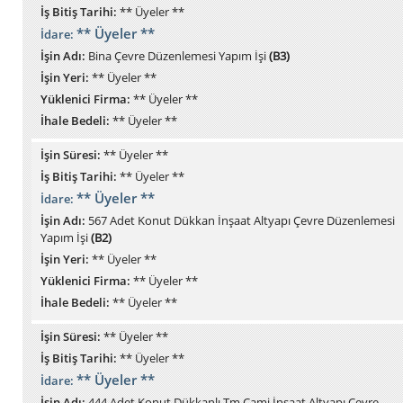
İş Bitiş Tarihi:
** Üyeler **
** Üyeler **
İdare:
İşin Adı:
Bina Çevre Düzenlemesi Yapım İşi
(B3)
İşin Yeri:
** Üyeler **
Yüklenici Firma:
** Üyeler **
İhale Bedeli:
** Üyeler **
İşin Süresi:
** Üyeler **
İş Bitiş Tarihi:
** Üyeler **
** Üyeler **
İdare:
İşin Adı:
567 Adet Konut Dükkan İnşaat Altyapı Çevre Düzenlemesi
Yapım İşi
(B2)
İşin Yeri:
** Üyeler **
Yüklenici Firma:
** Üyeler **
İhale Bedeli:
** Üyeler **
İşin Süresi:
** Üyeler **
İş Bitiş Tarihi:
** Üyeler **
** Üyeler **
İdare:
İşin Adı:
444 Adet Konut Dükkanlı Tm Cami İnşaat Altyapı Çevre