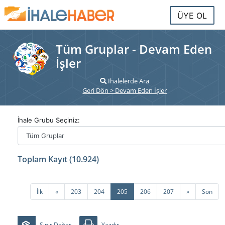
ÜYE OL
Tüm Gruplar - Devam Eden
İşler
İhalelerde Ara
Geri Dön > Devam Eden İşler
İhale Grubu Seçiniz:
Toplam Kayıt (10.924)
Önceki
Sonraki
İlk
«
203
204
205
206
207
»
Son
Sınır Değer
Yazdır